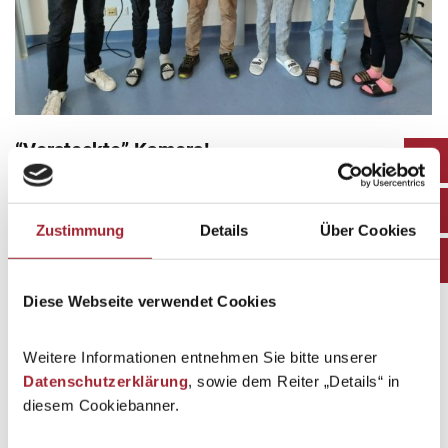
“Versteckte” Kamera!
Schuljahr 2021/22
By
geraldecker
10. May 2022
Einen ganz besonderen Gast…
Zustimmung
Details
Über Cookies
Diese Webseite verwendet Cookies
Weitere Informationen entnehmen Sie bitte unserer
Datenschutzerklärung
, sowie dem Reiter „Details“ in
diesem Cookiebanner.