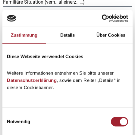
Familiäre Situation (verh., alleinerz., …)
Das Kind wohnt bei
Zustimmung
Details
Über Cookies
Geschwister (Vorname, Geburtsjahr)
Diese Webseite verwendet Cookies
davon an der Franziskusschule (Vorname, Klasse)
Weitere Informationen entnehmen Sie bitte unserer
Datenschutzerklärung
, sowie dem Reiter „Details“ in
diesem Cookiebanner.
Gibt es Befunde (Legastenie, Dyskalkulie, ADHS-Syndrom,
etc)?
Bitte anführen, welchen Befund es gibt:
Einwilligungsauswahl
Notwendig