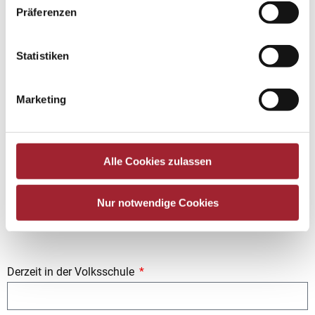
Präferenzen
Gesundheitliche Aspekte, Medikamente (Asthma, Allergien,
Statistiken
…)
Marketing
Alle Cookies zulassen
Nur notwendige Cookies
Schwimmer (aus organisatorischen Gründen wichtig)
ja
nein
Derzeit in der Volksschule