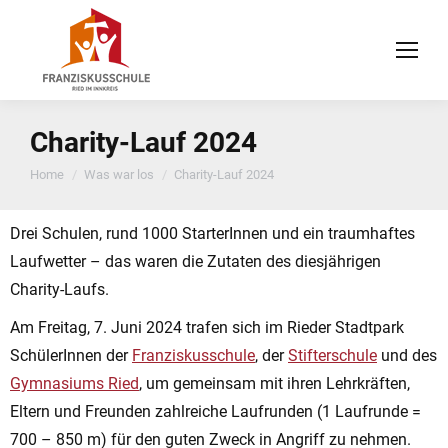
Charity-Lauf 2024
You are here:
Home
Was war los
Charity-Lauf 2024
Drei Schulen, rund 1000 StarterInnen und ein traumhaftes
Laufwetter – das waren die Zutaten des diesjährigen
Charity-Laufs.
Am Freitag, 7. Juni 2024 trafen sich im Rieder Stadtpark
SchülerInnen der
Franziskusschule
, der
Stifterschule
und des
Gymnasiums Ried
, um gemeinsam mit ihren Lehrkräften,
Eltern und Freunden zahlreiche Laufrunden (1 Laufrunde =
700 – 850 m) für den guten Zweck in Angriff zu nehmen.