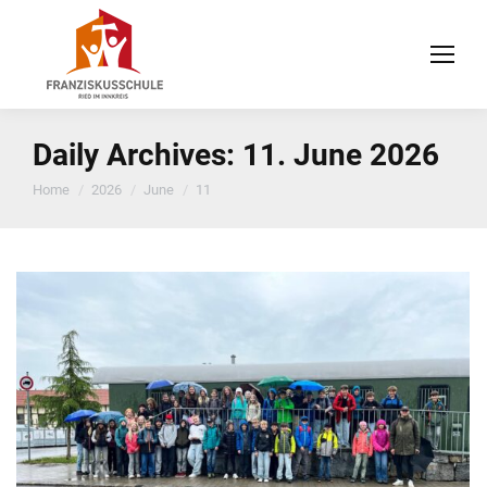
Daily Archives:
11. June 2026
You are here:
Home
2026
June
11