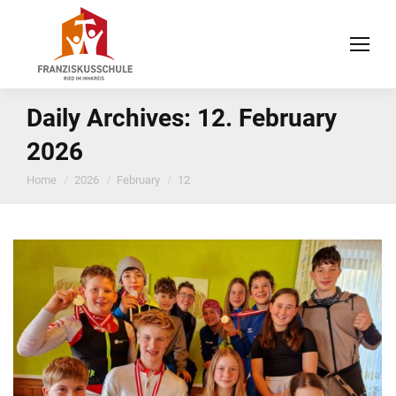
Daily Archives:
12. February
2026
You are here:
Home
2026
February
12