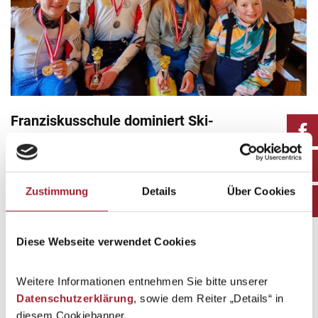
Franziskusschule dominiert Ski-
Meisterschaften
Schuljahr 2025/26
By
geraldecker
12. February 2026
Zustimmung
Details
Über Cookies
Am Donnerstag, 12. Februar 2026 fand bei schönem
Wetter…
Diese Webseite verwendet Cookies
Weitere Informationen entnehmen Sie bitte unserer
Datenschutzerklärung
, sowie dem Reiter „Details“ in
diesem Cookiebanner.