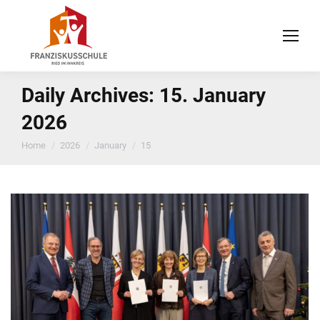
Daily Archives:
15. January
2026
You are here:
Home
2026
January
15