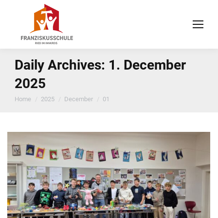
Daily Archives:
1. December
2025
You are here:
Home
2025
December
01