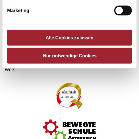
Marketing
Elektrizität zum Anfassen: Workshop im
Welios
Alle Cookies zulassen
Schuljahr 2025/26
By
hamminger
1. December 2025
Die Klassen 3.a und 3.c erlebten einen besonders
Nur notwendige Cookies
spannenden und abwechslungsreichen Tag im Welios in
Wels.