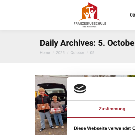
ÜB
Daily Archives:
5. Octobe
You are here:
Home
2025
October
05
Zustimmung
Diese Webseite verwendet 