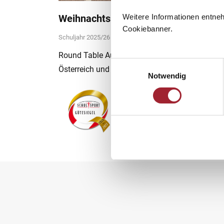
Weitere Informationen entne
Weihnachtspackerlaktion 2025
Cookiebanner.
Schuljahr 2025/26
By
geraldecker
5. October 2025
Round Table Austria, Ladies Circle Austria, Clu
Einwilligungsauswahl
Österreich und Agora Club Österreich sammel
Notwendig