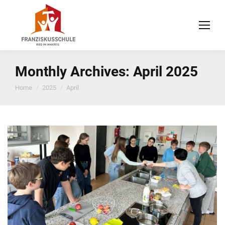
Monthly Archives:
April 2025
You are here:
Home
2025
April