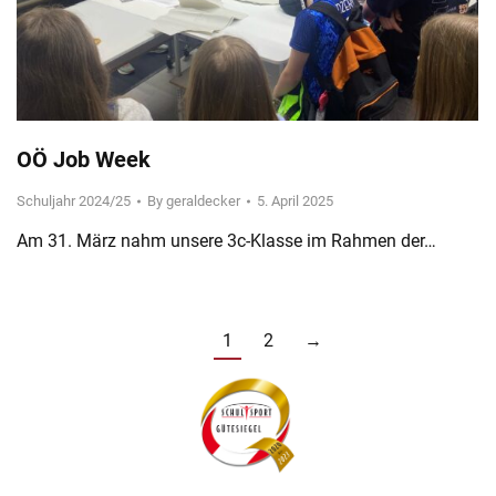
OÖ Job Week
Schuljahr 2024/25
By
geraldecker
5. April 2025
Am 31. März nahm unsere 3c-Klasse im Rahmen der…
1
2
→