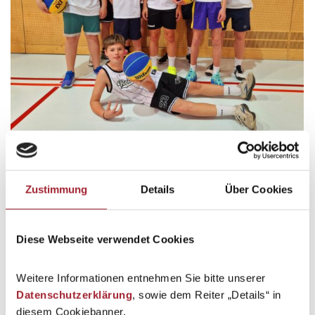
3×3-Basketball-Landesmeisterschaften
Schuljahr 2024/25
By
geraldecker
10. April 2025
Zustimmung
Details
Über Cookies
Am 10. April 2025 nahm unsere Schule zum ersten Mal an
den 3×3-Basketball-Landesmeisterschaften…
Diese Webseite verwendet Cookies
Weitere Informationen entnehmen Sie bitte unserer
Datenschutzerklärung
, sowie dem Reiter „Details“ in
diesem Cookiebanner.