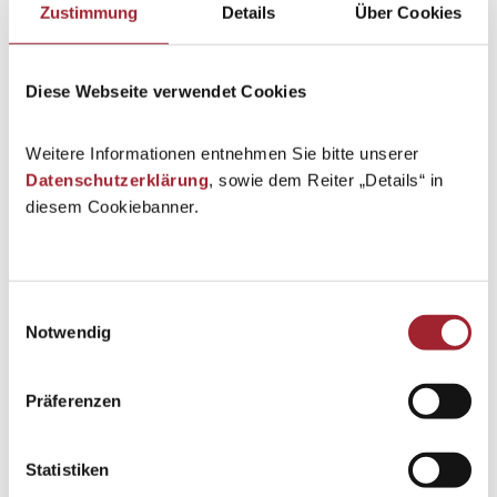
Zustimmung
Details
Über Cookies
Diese Webseite verwendet Cookies
Es weihnachtet sehr…
Weitere Informationen entnehmen Sie bitte unserer
Datenschutzerklärung
, sowie dem Reiter „Details“ in
Schuljahr 2024/25
By
geraldecker
20. December 2024
diesem Cookiebanner.
Den ganzen Advent über spürte man bei uns im
Schulhaus…
Einwilligungsauswahl
Notwendig
Präferenzen
Statistiken