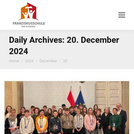
Daily Archives:
20. December
2024
You are here:
Home
2024
December
20