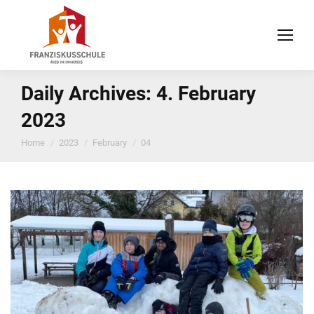
Daily Archives:
4. February
2023
You are here:
Home
2023
February
04