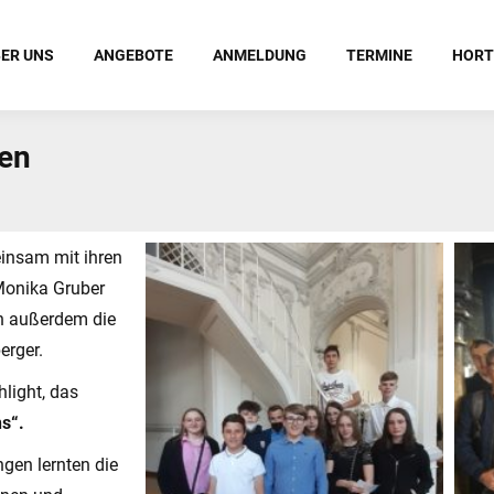
ER UNS
ANGEBOTE
ANMELDUNG
TERMINE
HORT
sen
einsam mit ihren
Monika Gruber
en außerdem die
erger.
hlight, das
s“.
ngen lernten die