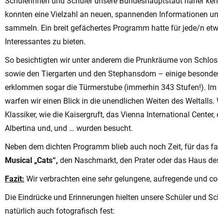
Schülerinnen und Schüler unsere Bundeshauptstadt näher ke
konnten eine Vielzahl an neuen, spannenden Informationen u
sammeln. Ein breit gefächertes Programm hatte für jede/n et
Interessantes zu bieten.
So besichtigten wir unter anderem die Prunkräume von Schlo
sowie den Tiergarten und den Stephansdom – einige besonder
erklommen sogar die Türmerstube (immerhin 343 Stufen!). Im
warfen wir einen Blick in die unendlichen Weiten des Weltalls.
Klassiker, wie die Kaisergruft, das Vienna International Cente
Albertina und, und … wurden besucht.
Neben dem dichten Programm blieb auch noch Zeit, für das fa
Musical „Cats“,
den Naschmarkt, den Prater oder das Haus de
Fazit:
Wir verbrachten eine sehr gelungene, aufregende und c
Die Eindrücke und Erinnerungen hielten unsere Schüler und Sc
natürlich auch fotografisch fest: