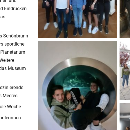
nnen und
nd Eindrücken
was
ss Schönbrunn
s sportliche
 Planetarium
 Weitere
r, das Museum
szinierende
s Meeres.
oole Woche.
hülerinnen