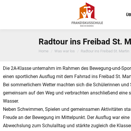
ÜB
Radtour ins Freibad St. M
You are here:
Home
Was war los
Radtour ins Freibad St. Martin
Die 2A-Klasse unternahm im Rahmen des Bewegung-und-Sport
einen sportlichen Ausflug mit dem Fahrrad ins Freibad St. Mart
Bei sommerlichem Wetter machten sich die Schülerinnen und 
gemeinsam auf den Weg und verbrachten anschließend eine s
Wasser.
Neben Schwimmen, Spielen und gemeinsamen Aktivitäten stan
Freude an der Bewegung im Mittelpunkt. Der Ausflug war eine
Abwechslung zum Schulalltag und stärkte zugleich die Klass