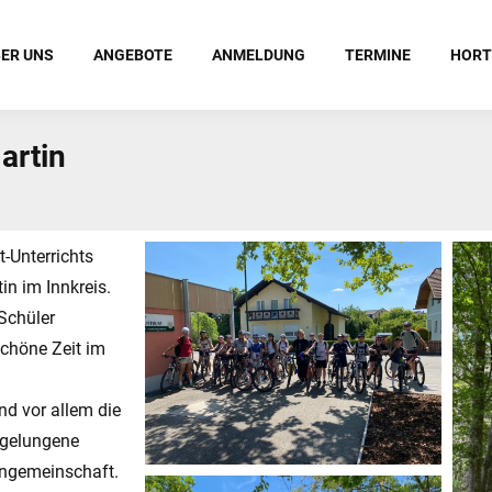
ER UNS
ANGEBOTE
ANMELDUNG
TERMINE
HORT
artin
-Unterrichts
in im Innkreis.
Schüler
chöne Zeit im
d vor allem die
 gelungene
engemeinschaft.