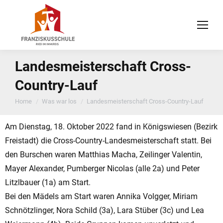
Landesmeisterschaft Cross-
Country-Lauf
You are here:
Home
Was war los
Landesmeisterschaft Cross-Country-Lauf
Am Dienstag, 18. Oktober 2022 fand in Königswiesen (Bezirk
Freistadt) die Cross-Country-Landesmeisterschaft statt. Bei
den Burschen waren Matthias Macha, Zeilinger Valentin,
Mayer Alexander, Pumberger Nicolas (alle 2a) und Peter
Litzlbauer (1a) am Start.
Bei den Mädels am Start waren Annika Volgger, Miriam
Schnötzlinger, Nora Schild (3a), Lara Stüber (3c) und Lea