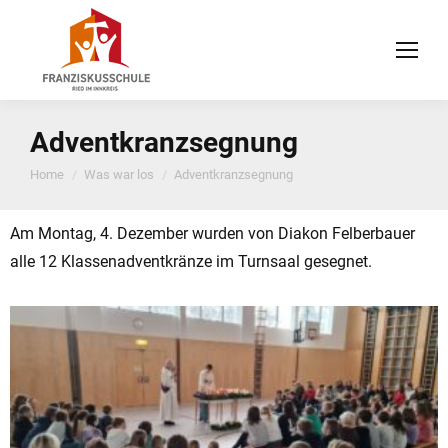
Adventkranzsegnung
You are here:
Home
Was war los
Adventkranzsegnung
Am Montag, 4. Dezember wurden von Diakon Felberbauer
alle 12 Klassenadventkränze im Turnsaal gesegnet.